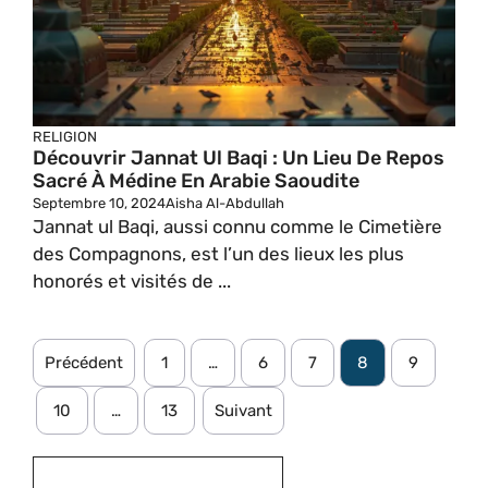
RELIGION
Découvrir Jannat Ul Baqi : Un Lieu De Repos
Sacré À Médine En Arabie Saoudite
Septembre 10, 2024
Aisha Al-Abdullah
Jannat ul Baqi, aussi connu comme le Cimetière
des Compagnons, est l’un des lieux les plus
honorés et visités de ...
Précédent
1
…
6
7
8
9
10
…
13
Suivant