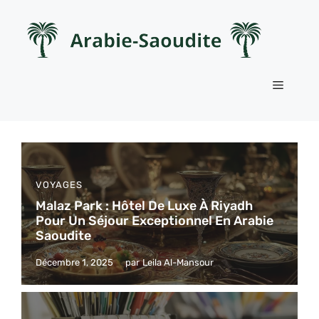
Aller
au
contenu
Menu
VOYAGES
Malaz Park : Hôtel De Luxe À Riyadh
Pour Un Séjour Exceptionnel En Arabie
Saoudite
Décembre 1, 2025
par
Leila Al-Mansour