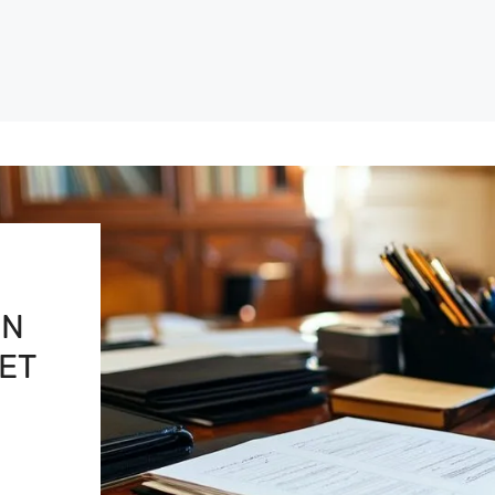
EN
 ET