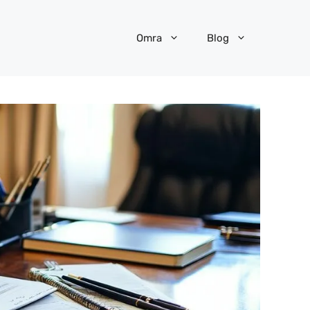
Omra
Blog