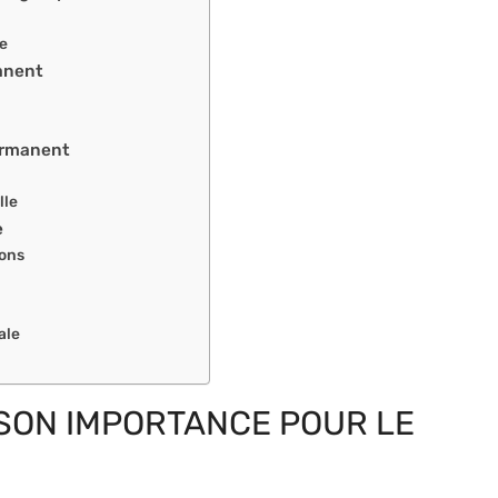
le
anent
permanent
lle
e
ions
ale
SON IMPORTANCE POUR LE