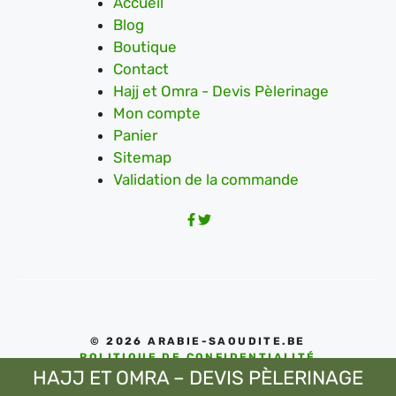
Accueil
Blog
Boutique
Contact
Hajj et Omra - Devis Pèlerinage
Mon compte
Panier
Sitemap
Validation de la commande
© 2026 ARABIE-SAOUDITE.BE
POLITIQUE DE CONFIDENTIALITÉ
HAJJ ET OMRA – DEVIS PÈLERINAGE
CONDITIONS D'UTILISATIONS