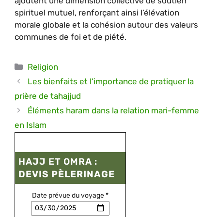
ajoutent une dimension collective de soutien
spirituel mutuel, renforçant ainsi l’élévation
morale globale et la cohésion autour des valeurs
communes de foi et de piété.
Catégories
Religion
Les bienfaits et l’importance de pratiquer la
prière de tahajjud
Éléments haram dans la relation mari-femme
en Islam
HAJJ ET OMRA :
DEVIS PÈLERINAGE
Date prévue du voyage
*