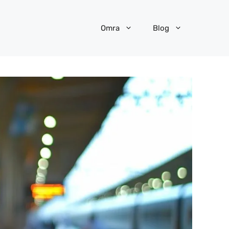
Omra
Blog