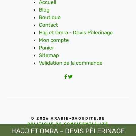
Accueil
Blog
Boutique
Contact
Hajj et Omra - Devis Pèlerinage
Mon compte
Panier
Sitemap
Validation de la commande
© 2026 ARABIE-SAOUDITE.BE
POLITIQUE DE CONFIDENTIALITÉ
HAJJ ET OMRA – DEVIS PÈLERINAGE
CONDITIONS D'UTILISATIONS