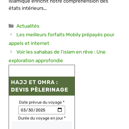
islamique enrichit notre compréhension des
états intérieurs…
Catégories
Actualités
Les meilleurs forfaits Mobily prépayés pour
appels et internet
Voir les sahabas de l’islam en rêve : Une
exploration approfondie
HAJJ ET OMRA :
DEVIS PÈLERINAGE
Date prévue du voyage
*
Durée du voyage en jour
*