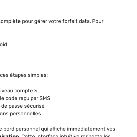
 complète pour gérer votre forfait data. Pour
oid
 ces étapes simples:
Nouveau compte »
 le code reçu par SMS
t de passe sécurisé
ions personnelles
de bord personnel qui affiche immédiatement vos
piration
. Cette interface intuitive respecte les