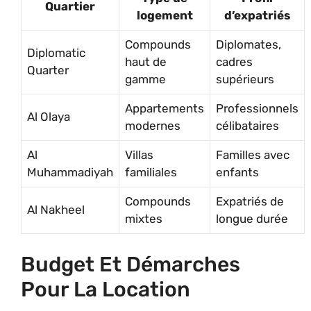
Quartier
logement
d’expatriés
Compounds
Diplomates,
Diplomatic
haut de
cadres
Quarter
gamme
supérieurs
Appartements
Professionnels
Al Olaya
modernes
célibataires
Al
Villas
Familles avec
Muhammadiyah
familiales
enfants
Compounds
Expatriés de
Al Nakheel
mixtes
longue durée
Budget Et Démarches
Pour La Location