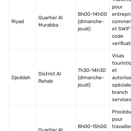
pour
8h00-14h00
entrepr
Quartier Al
Riyad
(dimanche-
commerc
Murabba
jeudi)
et SWIF
code
verifica
Visas
touristi
7h30-14h30
et
District Al
Djeddah
(dimanche-
autorisa
Rehab
jeudi)
spécial
branch
service
Procédu
pour
8h00-15h00
travaill
Quartier Al