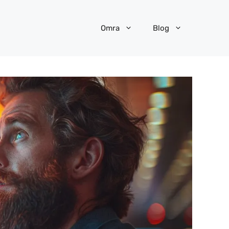
Omra
Blog