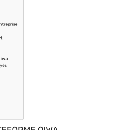
entreprise
rt
Qiwa
oyés
TEFORME QIWA