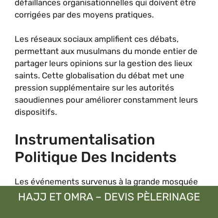
défaillances organisationnelles qui doivent être
corrigées par des moyens pratiques.
Les réseaux sociaux amplifient ces débats,
permettant aux musulmans du monde entier de
partager leurs opinions sur la gestion des lieux
saints. Cette globalisation du débat met une
pression supplémentaire sur les autorités
saoudiennes pour améliorer constamment leurs
dispositifs.
Instrumentalisation
Politique Des Incidents
Les événements survenus à la grande mosquée
sont parfois utilisés à des fins politiques par
HAJJ ET OMRA – DEVIS PÈLERINAGE
différents acteurs régionaux. Les rivaux
géopolitiques de l’Arabie Saoudite peuvent