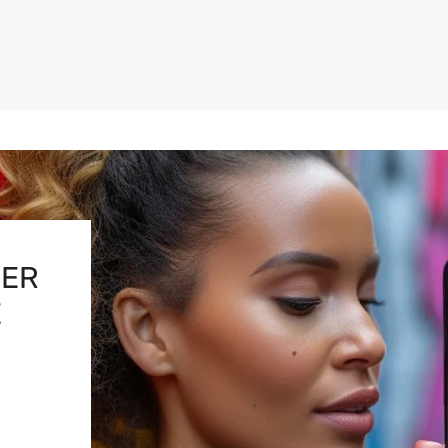
IER
E