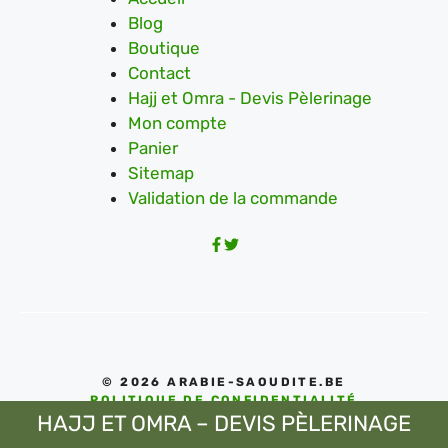
Blog
Boutique
Contact
Hajj et Omra - Devis Pèlerinage
Mon compte
Panier
Sitemap
Validation de la commande
© 2026 ARABIE-SAOUDITE.BE
POLITIQUE DE CONFIDENTIALITÉ
HAJJ ET OMRA – DEVIS PÈLERINAGE
CONDITIONS D'UTILISATIONS