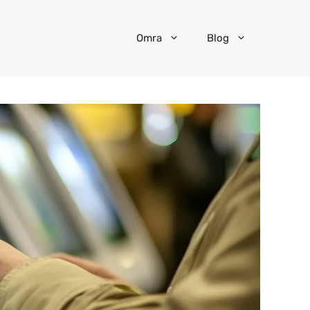
Omra
Blog