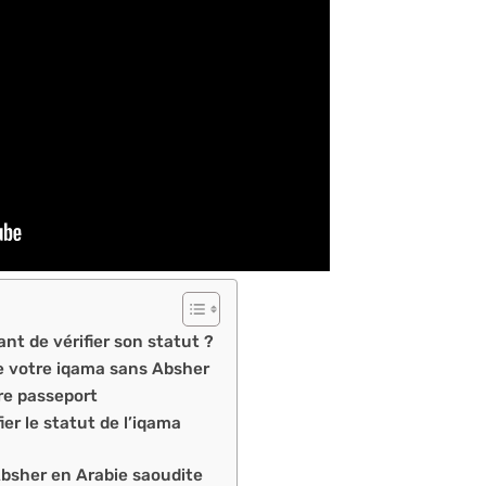
nt de vérifier son statut ?
de votre iqama sans Absher
tre passeport
er le statut de l’iqama
 Absher en Arabie saoudite