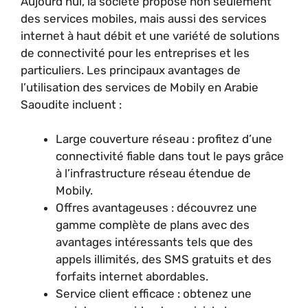
Aujourd’hui, la société propose non seulement
des services mobiles, mais aussi des services
internet à haut débit et une variété de solutions
de connectivité pour les entreprises et les
particuliers. Les principaux avantages de
l’utilisation des services de Mobily en Arabie
Saoudite incluent :
Large couverture réseau : profitez d’une
connectivité fiable dans tout le pays grâce
à l’infrastructure réseau étendue de
Mobily.
Offres avantageuses : découvrez une
gamme complète de plans avec des
avantages intéressants tels que des
appels illimités, des SMS gratuits et des
forfaits internet abordables.
Service client efficace : obtenez une