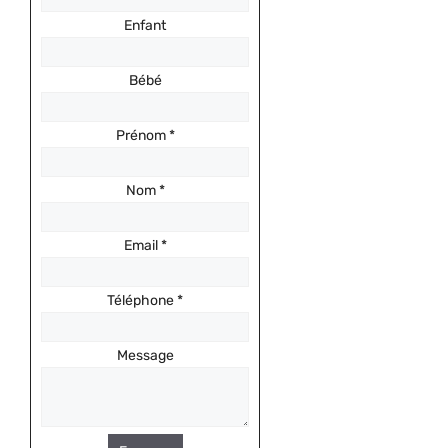
Enfant
Bébé
Prénom
*
Nom
*
Email
*
Téléphone
*
Message