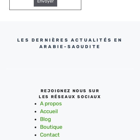
Envoyer
LES DERNIÈRES ACTUALITÉS EN
ARABIE-SAOUDITE
REJOIGNEZ NOUS SUR
LES RÉSEAUX SOCIAUX
A propos
Accueil
Blog
Boutique
Contact