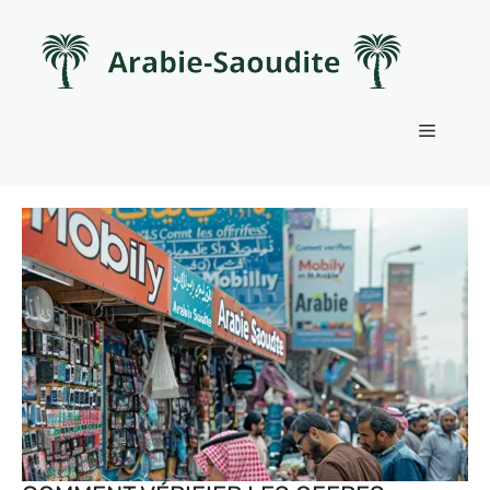
Aller
au
contenu
Menu