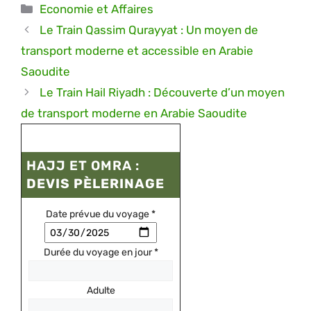
Catégories
Economie et Affaires
Le Train Qassim Qurayyat : Un moyen de
transport moderne et accessible en Arabie
Saoudite
Le Train Hail Riyadh : Découverte d’un moyen
de transport moderne en Arabie Saoudite
HAJJ ET OMRA :
DEVIS PÈLERINAGE
Date prévue du voyage
*
Durée du voyage en jour
*
Adulte