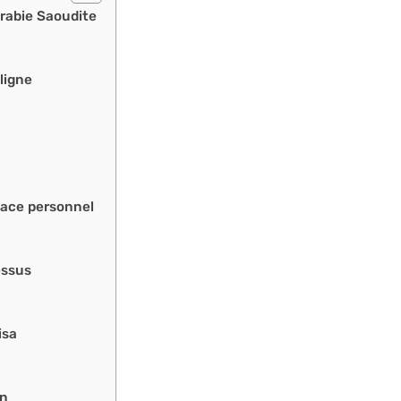
Arabie Saoudite
ligne
pace personnel
essus
isa
on