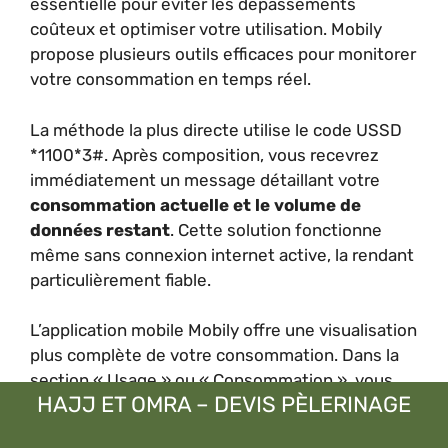
essentielle pour éviter les dépassements
coûteux et optimiser votre utilisation. Mobily
propose plusieurs outils efficaces pour monitorer
votre consommation en temps réel.
La méthode la plus directe utilise le code USSD
*1100*3#. Après composition, vous recevrez
immédiatement un message détaillant votre
consommation actuelle et le volume de
données restant
. Cette solution fonctionne
même sans connexion internet active, la rendant
particulièrement fiable.
L’application mobile Mobily offre une visualisation
plus complète de votre consommation. Dans la
section « Usage » ou « Consommation », vous
HAJJ ET OMRA – DEVIS PÈLERINAGE
trouverez des graphiques illustrant votre
utilisation quotidienne, avec la possibilité