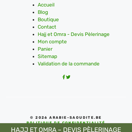
Accueil
Blog
Boutique
Contact
Hajj et Omra - Devis Pèlerinage
Mon compte
Panier
Sitemap
Validation de la commande
© 2026 ARABIE-SAOUDITE.BE
POLITIQUE DE CONFIDENTIALITÉ
HAJJ ET OMRA – DEVIS PÈLERINAGE
CONDITIONS D'UTILISATIONS